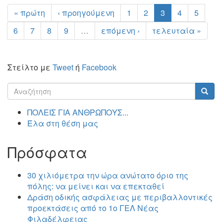
« πρώτη
‹ προηγούμενη
1
2
3
4
5
6
7
8
9
…
επόμενη ›
τελευταία »
Στείλτο με
Tweet
ή
Facebook
Φόρμα
αναζήτησης
Αναζήτηση
ΠΟΛΕΙΣ ΓΙΑ ΑΝΘΡΩΠΟΥΣ...
Έλα στη θέση μας
Πρόσφατα
30 χιλιόμετρα την ώρα ανώτατο όριο της
πόλης: να μείνει και να επεκταθεί
Δράση οδικής ασφάλειας με περιβαλλοντικές
προεκτάσεις από το 1ο ΓΕΛ Νέας
Φιλαδέλφειας