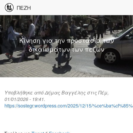
ΠΕΖΗ
Κίνηση για την προστασία των
δικαιωμάτων των πεζών
Υποβλήθηκε από
Δήμας Βαγγέλης
στις Πέμ,
01/01/2026 - 19:41.
https://sostegr.wordpress.com/2025/12/15/%ce%ba%cf%