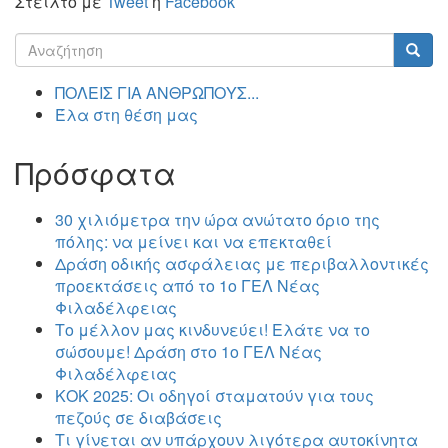
Στείλτο με
Tweet
ή
Facebook
Φόρμα
αναζήτησης
Αναζήτηση
ΠΟΛΕΙΣ ΓΙΑ ΑΝΘΡΩΠΟΥΣ...
Έλα στη θέση μας
Πρόσφατα
30 χιλιόμετρα την ώρα ανώτατο όριο της
πόλης: να μείνει και να επεκταθεί
Δράση οδικής ασφάλειας με περιβαλλοντικές
προεκτάσεις από το 1ο ΓΕΛ Νέας
Φιλαδέλφειας
Το μέλλον μας κινδυνεύει! Ελάτε να το
σώσουμε! Δράση στο 1ο ΓΕΛ Νέας
Φιλαδέλφειας
ΚΟΚ 2025: Οι οδηγοί σταματούν για τους
πεζούς σε διαβάσεις
Τι γίνεται αν υπάρχουν λιγότερα αυτοκίνητα