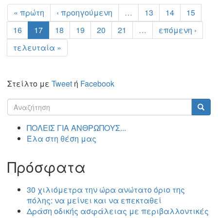
« πρώτη
‹ προηγούμενη
…
13
14
15
16
17
18
19
20
21
…
επόμενη ›
τελευταία »
Στείλτο με
Tweet
ή
Facebook
Φόρμα
αναζήτησης
Αναζήτηση
ΠΟΛΕΙΣ ΓΙΑ ΑΝΘΡΩΠΟΥΣ...
Έλα στη θέση μας
Πρόσφατα
30 χιλιόμετρα την ώρα ανώτατο όριο της
πόλης: να μείνει και να επεκταθεί
Δράση οδικής ασφάλειας με περιβαλλοντικές