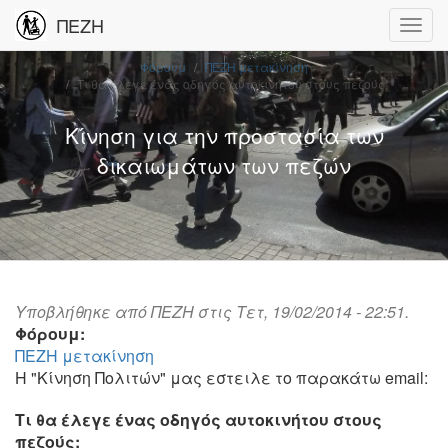
ΠΕΖΗ
Φόρουμ
ΠΕΖΗ μετακίνηση
Τι θα έλεγε ένας οδηγός αυτοκινήτου στους πεζούς;
Κίνηση για την προστασία των
δικαιωμάτων των πεζών
Υποβλήθηκε από
ΠΕΖΗ
στις Τετ, 19/02/2014 - 22:51.
Φόρουμ:
ΠΕΖΗ μετακίνηση
Η "Κίνηση Πολιτών" μας εστειλε το παρακάτω email:
Τι θα έλεγε ένας οδηγός αυτοκινήτου στους
πεζούς;