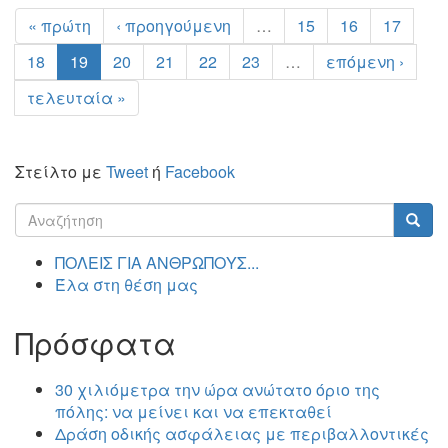
« πρώτη
‹ προηγούμενη
…
15
16
17
18
19
20
21
22
23
…
επόμενη ›
τελευταία »
Στείλτο με
Tweet
ή
Facebook
Φόρμα
αναζήτησης
Αναζήτηση
ΠΟΛΕΙΣ ΓΙΑ ΑΝΘΡΩΠΟΥΣ...
Έλα στη θέση μας
Πρόσφατα
30 χιλιόμετρα την ώρα ανώτατο όριο της
πόλης: να μείνει και να επεκταθεί
Δράση οδικής ασφάλειας με περιβαλλοντικές