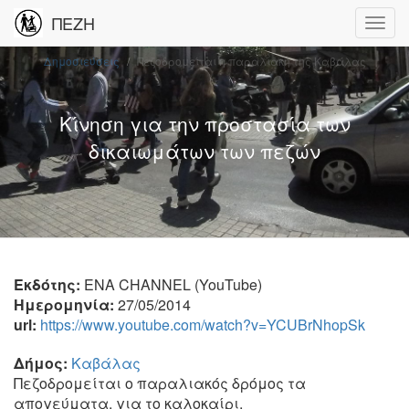
ΠΕΖΗ
Δημοσιεύσεις
Πεζοδρομείται η παραλιακή της Καβάλας
Κίνηση για την προστασία των
δικαιωμάτων των πεζών
Εκδότης:
ENA CHANNEL (YouTube)
Ημερομηνία:
27/05/2014
url:
https://www.youtube.com/watch?v=YCUBrNhopSk
Δήμος:
Καβάλας
Πεζοδρομείται ο παραλιακός δρόμος τα
απογεύματα, για το καλοκαίρι.