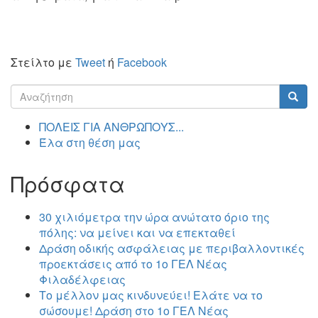
Στείλτο με
Tweet
ή
Facebook
Φόρμα
αναζήτησης
Αναζήτηση
ΠΟΛΕΙΣ ΓΙΑ ΑΝΘΡΩΠΟΥΣ...
Έλα στη θέση μας
Πρόσφατα
30 χιλιόμετρα την ώρα ανώτατο όριο της
πόλης: να μείνει και να επεκταθεί
Δράση οδικής ασφάλειας με περιβαλλοντικές
προεκτάσεις από το 1ο ΓΕΛ Νέας
Φιλαδέλφειας
Το μέλλον μας κινδυνεύει! Ελάτε να το
σώσουμε! Δράση στο 1ο ΓΕΛ Νέας