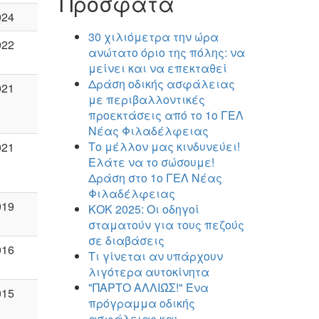
Πρόσφατα
024
30 χιλιόμετρα την ώρα
022
ανώτατο όριο της πόλης: να
μείνει και να επεκταθεί
Δράση οδικής ασφάλειας
021
με περιβαλλοντικές
προεκτάσεις από το 1ο ΓΕΛ
Νέας Φιλαδέλφειας
Το μέλλον μας κινδυνεύει!
021
Ελάτε να το σώσουμε!
Δράση στο 1ο ΓΕΛ Νέας
Φιλαδέλφειας
019
ΚΟΚ 2025: Οι οδηγοί
σταματούν για τους πεζούς
σε διαβάσεις
016
Τι γίνεται αν υπάρχουν
λιγότερα αυτοκίνητα
"ΠΑΡΤΟ ΑΛΛΙΏΣ!" Ένα
015
πρόγραμμα οδικής
ασφάλειας και