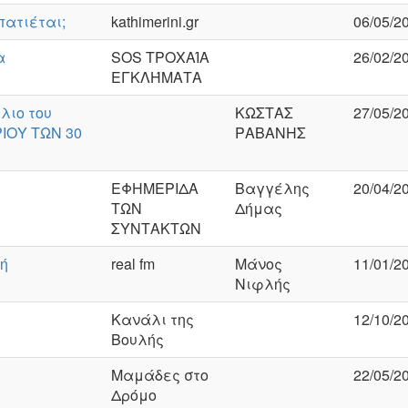
πατιέται;
kathimerini.gr
06/05/2
α
SOS ΤΡΟΧΑΊΑ
26/02/2
ΕΓΚΛΉΜΑΤΑ
λιο του
ΚΩΣΤΑΣ
27/05/2
ΡΙΟΥ ΤΩΝ 30
ΡΑΒΑΝΗΣ
ΕΦΗΜΕΡΙΔΑ
Βαγγέλης
20/04/2
ΤΩΝ
Δήμας
ΣΥΝΤΑΚΤΩΝ
λή
real fm
Μάνος
11/01/2
Νιφλής
Κανάλι της
12/10/2
Βουλής
Μαμάδες στο
22/05/2
Δρόμο