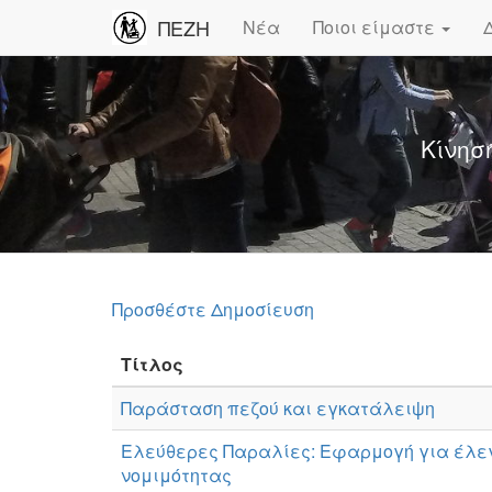
ΠΕΖΗ
Νέα
Ποιοι είμαστε
Κίνησ
Προσθέστε Δημοσίευση
Τίτλος
Παράσταση πεζού και εγκατάλειψη
Ελεύθερες Παραλίες: Εφαρμογή για έλε
νομιμότητας