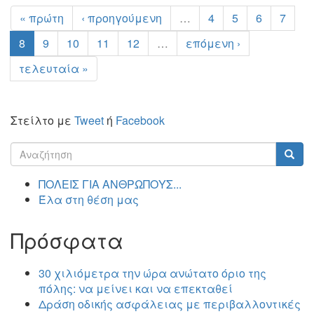
« πρώτη
‹ προηγούμενη
…
4
5
6
7
8
9
10
11
12
…
επόμενη ›
τελευταία »
Στείλτο με
Tweet
ή
Facebook
Φόρμα
αναζήτησης
Αναζήτηση
ΠΟΛΕΙΣ ΓΙΑ ΑΝΘΡΩΠΟΥΣ...
Έλα στη θέση μας
Πρόσφατα
30 χιλιόμετρα την ώρα ανώτατο όριο της
πόλης: να μείνει και να επεκταθεί
Δράση οδικής ασφάλειας με περιβαλλοντικές