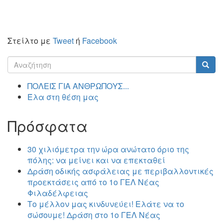
Στείλτο με
Tweet
ή
Facebook
Φόρμα
αναζήτησης
Αναζήτηση
ΠΟΛΕΙΣ ΓΙΑ ΑΝΘΡΩΠΟΥΣ...
Έλα στη θέση μας
Πρόσφατα
30 χιλιόμετρα την ώρα ανώτατο όριο της
πόλης: να μείνει και να επεκταθεί
Δράση οδικής ασφάλειας με περιβαλλοντικές
προεκτάσεις από το 1ο ΓΕΛ Νέας
Φιλαδέλφειας
Το μέλλον μας κινδυνεύει! Ελάτε να το
σώσουμε! Δράση στο 1ο ΓΕΛ Νέας