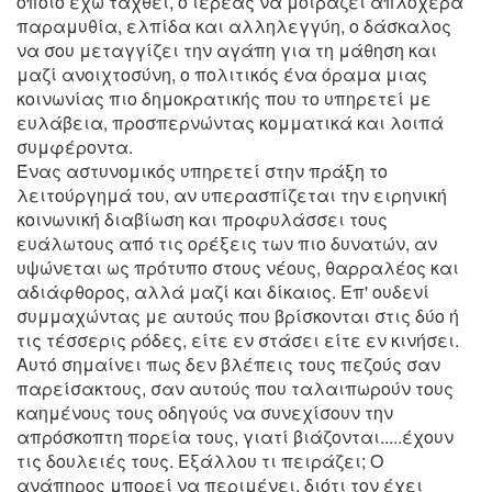
οποίο έχω ταχθεί, ο ιερέας να μοιράζει απλόχερα
παραμυθία, ελπίδα και αλληλεγγύη, ο δάσκαλος
να σου μεταγγίζει την αγάπη για τη μάθηση και
μαζί ανοιχτοσύνη, ο πολιτικός ένα όραμα μιας
κοινωνίας πιο δημοκρατικής που το υπηρετεί με
ευλάβεια, προσπερνώντας κομματικά και λοιπά
συμφέροντα.
Ένας αστυνομικός υπηρετεί στην πράξη το
λειτούργημά του, αν υπερασπίζεται την ειρηνική
κοινωνική διαβίωση και προφυλάσσει τους
ευάλωτους από τις ορέξεις των πιο δυνατών, αν
υψώνεται ως πρότυπο στους νέους, θαρραλέος και
αδιάφθορος, αλλά μαζί και δίκαιος. Επ' ουδενί
συμμαχώντας με αυτούς που βρίσκονται στις δύο ή
τις τέσσερις ρόδες, είτε εν στάσει είτε εν κινήσει.
Αυτό σημαίνει πως δεν βλέπεις τους πεζούς σαν
παρείσακτους, σαν αυτούς που ταλαιπωρούν τους
καημένους τους οδηγούς να συνεχίσουν την
απρόσκοπτη πορεία τους, γιατί βιάζονται.....έχουν
τις δουλειές τους. Εξάλλου τι πειράζει; Ο
ανάπηρος μπορεί να περιμένει, διότι τον έχει