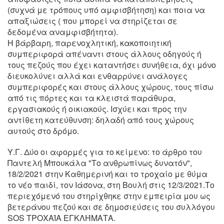
(συχνά με τρόπους υπό αμφισβήτηση) και ποια να
απαξιώσεις ( που μπορεί να στηρίζεται σε
δεδομένα αναμφισβήτητα).
Η βάρβαρη, παρενοχλητική, κακοποιητική
συμπεριφορά απέναντι στους άλλους οδηγούς ή
τους πεζούς που έχει καταντήσει συνήθεια, όχι μόνο
διευκολύνει αλλά και ενθαρρύνει ανάλογες
συμπεριφορές και στους άλλους χώρους, τους πίσω
από τις πόρτες και τα κλειστά παράθυρα,
εργασιακούς ή οικιακούς. Ισχύει και προς την
αντίθετη κατεύθυνση: δηλαδή από τους χώρους
αυτούς στο δρόμο.
Υ.Γ. Δύο οι αφορμές για το κείμενο: το άρθρο του
Παντελή Μπουκάλα "Το ανθρωπίνως δυνατόν",
18/2/2021 στην Καθημερινή και το τροχαίο με θύμα
το νέο παιδί, τον Ιάσονα, στη Βουλή στις 12/3/2021.Το
περιεχόμενό του στηρίχθηκε στην εμπειρία μου ως
βετεράνου πεζού και σε δημοσιεύσεις του συλλόγου
SOS ΤΡΟΧΑΊΑ ΕΓΚΛΉΜΑΤΑ.