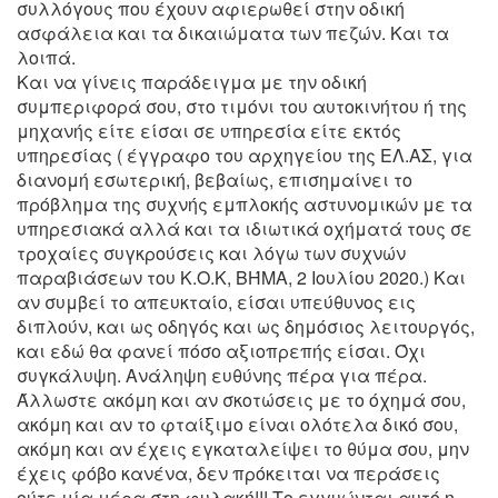
συλλόγους που έχουν αφιερωθεί στην οδική
ασφάλεια και τα δικαιώματα των πεζών. Και τα
λοιπά.
Και να γίνεις παράδειγμα με την οδική
συμπεριφορά σου, στο τιμόνι του αυτοκινήτου ή της
μηχανής είτε είσαι σε υπηρεσία είτε εκτός
υπηρεσίας ( έγγραφο του αρχηγείου της ΕΛ.ΑΣ, για
διανομή εσωτερική, βεβαίως, επισημαίνει το
πρόβλημα της συχνής εμπλοκής αστυνομικών με τα
υπηρεσιακά αλλά και τα ιδιωτικά οχήματά τους σε
τροχαίες συγκρούσεις και λόγω των συχνών
παραβιάσεων του Κ.Ο.Κ, ΒΉΜΑ, 2 Ιουλίου 2020.) Και
αν συμβεί το απευκταίο, είσαι υπεύθυνος εις
διπλούν, και ως οδηγός και ως δημόσιος λειτουργός,
και εδώ θα φανεί πόσο αξιοπρεπής είσαι. Όχι
συγκάλυψη. Ανάληψη ευθύνης πέρα για πέρα.
Άλλωστε ακόμη και αν σκοτώσεις με το όχημά σου,
ακόμη και αν το φταίξιμο είναι ολότελα δικό σου,
ακόμη και αν έχεις εγκαταλείψει το θύμα σου, μην
έχεις φόβο κανένα, δεν πρόκειται να περάσεις
ούτε μία μέρα στη φυλακή!!! Το εγγυώνται αυτό η