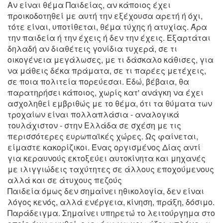
Αν είναι θέμα Παιδείας, αν κάποιος έχει
προικοδοτηθεί με αυτή την εξέχουσα αρετή ή όχι,
τότε είναι, υποτίθεται, θέμα τύχης ή ατυχίας. Άρα
την παιδεία ή την έχεις ή δεν την έχεις. Εξαρτάται
δηλαδή αν διαθέτεις γονίδια τυχερά, σε τι
οικογένεια μεγάλωσες, με τι δάσκαλο κάθισες, για
να μάθεις δέκα πράματα, σε τι παρέες μετέχεις,
σε ποια πολιτεία πορεύεσαι. Εδώ, βέβαια, θα
παρατηρήσει κάποιος, χωρίς κατ' ανάγκη να έχει
ασχοληθεί εμβριθώς με το θέμα, ότι τα θύματα των
τροχαίων είναι πολλαπλάσια - αναλογικά
τουλάχιστον - στην Ελλάδα σε σχέση με τις
περισσότερες ευρωπαϊκές χώρες. Ως φαίνεται,
είμαστε κακορίζικοι. Ένας οργισμένος Δίας αντί
για κεραυνούς εκτοξεύει αυτοκίνητα και μηχανές
με ιλιγγιώδεις ταχύτητες σε άλλους εποχούμενους
αλλά και σε άτυχους πεζούς
Παιδεία όμως δεν σημαίνει ηθικολογία, δεν είναι
λόγος κενός, αλλά ενέργεια, κίνηση, πράξη, δόσιμο.
Παράδειγμα. Σημαίνει υπηρετώ το λειτούργημα στο