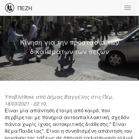
ΠΕΖΗ
Κίνηση για την προστασία των
δικαιωμάτων των πεζών
Υποβλήθηκε από
Δήμας Βαγγέλης
στις Πέμ,
18/03/2021 - 22:10.
Είναι μία απάντηση έτοιμη από καιρό, που
σερβίρεται με πονηριά αυτοαπαλλακτική, σχεδόν
πάντα χωρίς ίχνος αυτοκριτικής διάθεσης:" Είναι
θέμα Παιδείας". Είναι η συνηθισμένη απάντηση του
οργάνου της τάξεως σε όποια/ο ταλαίπωρη/ο τολμά