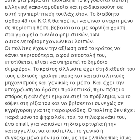
ελληνική κακο-νομοθεσία και η α-δικαιοσύνη σε
αυτή την περίπτωση τουλάχιστον. Το διαβόητο
άρθρο 43 του Κ.Ο.Κ θα πρέπει να είναι αναρτημένο
σε περίοπτη θέση, βεβαιότατα με κορνίζα χρυσή,
στα γραφεία των διαφημιστικών, των
αυτοκινητοβιομηχανιών και λοιπών.
Οι πολίτες έχουν την αξίωση από το κράτος να
κάνει περισσότερα, αφού αποστολή του,
υποτίθεται, είναι να υπηρετεί το δημόσιο
συμφέρον. Το κράτος άλλωστε έχει στη διάθεση του
τους ειδικούς προληπτικούς και κατασταλτικούς
μηχανισμούς και γενικώς τα μέσα. Και έχει την
υποχρέωση να δράσει προληπτικά, πριν πέσει ο
σπόρος ή εάν έχει εμφανιστεί το πρόβλημα, να το
κόψει στη ρίζα του και να βρίσκεται συνεχώς σε
εγρήγορση για τις παραφυάδες. Ο πολίτης δεν έχει
παρά μόνο το ψηφαλάκι του, το τηλεφωνάκι του,
ένα email, για να κάνει τη διαμαρτυρία ή την
καταγγελία, να αποστείλει το γενικό ή
συγκεκριμένο μήνυμά του, με την ελπίδα πως ίσως