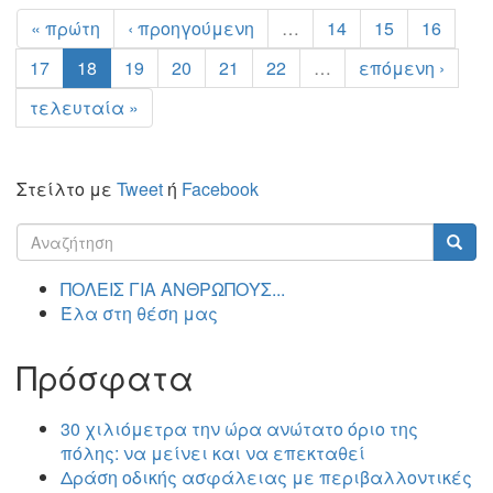
« πρώτη
‹ προηγούμενη
…
14
15
16
17
18
19
20
21
22
…
επόμενη ›
τελευταία »
Στείλτο με
Tweet
ή
Facebook
Φόρμα
αναζήτησης
Αναζήτηση
ΠΟΛΕΙΣ ΓΙΑ ΑΝΘΡΩΠΟΥΣ...
Έλα στη θέση μας
Πρόσφατα
30 χιλιόμετρα την ώρα ανώτατο όριο της
πόλης: να μείνει και να επεκταθεί
Δράση οδικής ασφάλειας με περιβαλλοντικές