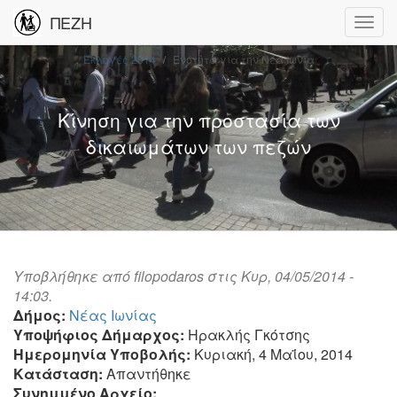
ΠΕΖΗ
Εκλογές 2014
Ενότητα για την Νέα Ιωνία
Κίνηση για την προστασία των
δικαιωμάτων των πεζών
Υποβλήθηκε από
filopodaros
στις Κυρ, 04/05/2014 -
14:03.
Δήμος:
Νέας Ιωνίας
Υποψήφιος Δήμαρχος:
Ηρακλής Γκότσης
Ημερομηνία Υποβολής:
Κυριακή, 4 Μαΐου, 2014
Κατάσταση:
Απαντήθηκε
Συνημμένο Αρχείο: