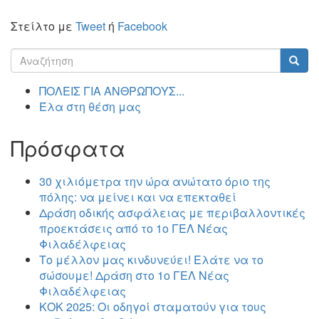
Στείλτο με
Tweet
ή
Facebook
Φόρμα
αναζήτησης
Αναζήτηση
ΠΟΛΕΙΣ ΓΙΑ ΑΝΘΡΩΠΟΥΣ...
Έλα στη θέση μας
Πρόσφατα
30 χιλιόμετρα την ώρα ανώτατο όριο της
πόλης: να μείνει και να επεκταθεί
Δράση οδικής ασφάλειας με περιβαλλοντικές
προεκτάσεις από το 1ο ΓΕΛ Νέας
Φιλαδέλφειας
Το μέλλον μας κινδυνεύει! Ελάτε να το
σώσουμε! Δράση στο 1ο ΓΕΛ Νέας
Φιλαδέλφειας
ΚΟΚ 2025: Οι οδηγοί σταματούν για τους