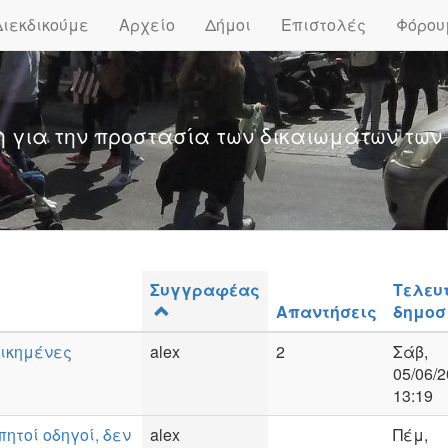
Διεκδικούμε
Αρχείο
Δήμοι
Επιστολές
Φόρου
η για την προστασία των δικαιωμάτων των
Συγγραφέας
Τελευ
Απαντήσεις
δημοσ
οικημένες
alex
2
Σάβ,
05/06/2
13:19
ητοί οδηγοί, δεν
alex
Πέμ,