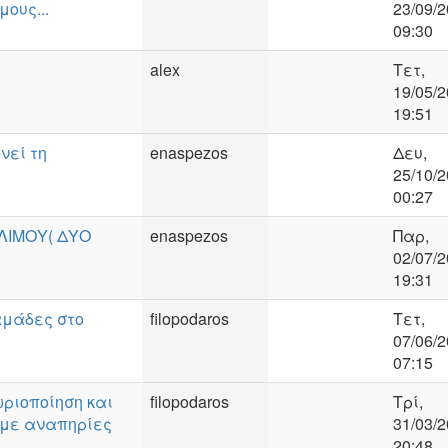
ους...
23/09/2
09:30
alex
Τετ,
19/05/2
19:51
νεί τη
enaspezos
Δευ,
25/10/2
00:27
ΛΙΜΟΥ( ΔΥΟ
enaspezos
Παρ,
02/07/2
19:31
αμάδες στο
filopodaros
Τετ,
07/06/2
07:15
ωριοποίηση και
filopodaros
Τρί,
 με αναπηρίες
31/03/2
20:48