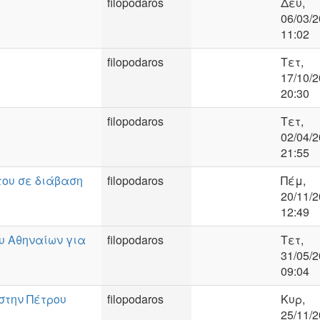
filopodaros
Δευ,
06/03/2
11:02
filopodaros
Τετ,
17/10/2
20:30
filopodaros
Τετ,
02/04/2
21:55
 του σε διάβαση
filopodaros
Πέμ,
20/11/2
12:49
υ Αθηναίων για
filopodaros
Τετ,
31/05/2
09:04
στην Πέτρου
filopodaros
Κυρ,
25/11/2