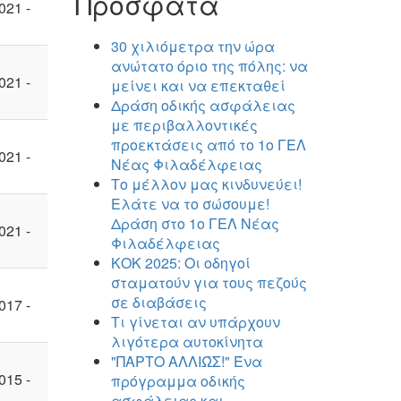
Πρόσφατα
021 -
30 χιλιόμετρα την ώρα
ανώτατο όριο της πόλης: να
021 -
μείνει και να επεκταθεί
Δράση οδικής ασφάλειας
με περιβαλλοντικές
προεκτάσεις από το 1ο ΓΕΛ
021 -
Νέας Φιλαδέλφειας
Το μέλλον μας κινδυνεύει!
Ελάτε να το σώσουμε!
Δράση στο 1ο ΓΕΛ Νέας
021 -
Φιλαδέλφειας
ΚΟΚ 2025: Οι οδηγοί
σταματούν για τους πεζούς
σε διαβάσεις
017 -
Τι γίνεται αν υπάρχουν
λιγότερα αυτοκίνητα
"ΠΑΡΤΟ ΑΛΛΙΏΣ!" Ένα
015 -
πρόγραμμα οδικής
ασφάλειας και