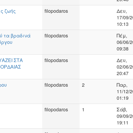
ς ζωής
filopodaros
Δευ,
17/09/2
10:13
ύ τα βραδινά
filopodaros
Πέμ,
ύργου
06/06/2
09:38
ΑΖΕΙ ΣΤΑ
filopodaros
Δευ,
ΕΟΡΔΑΙΑΣ
02/06/2
20:47
ρου
filopodaros
2
Παρ,
11/12/2
01:19
filopodaros
1
Σάβ,
09/09/2
19:11