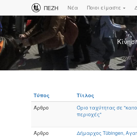
ΠΕΖΗ
Νέα
Ποιοι είμαστε
Κίνησ
Τύπος
Τίτλος
Άρθρο
Όριο ταχύτητας σε "κατ
περιοχές"
Άρθρο
Δήμαρχος Tübingen, Αγαπ