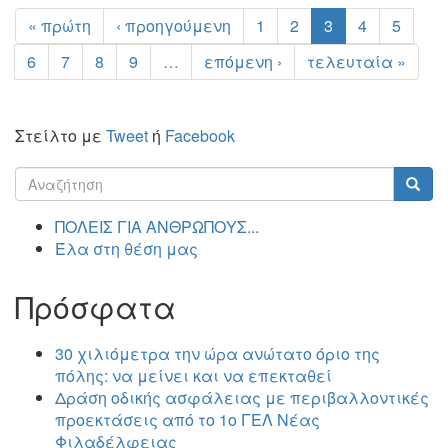
« πρώτη
‹ προηγούμενη
1
2
3
4
5
6
7
8
9
…
επόμενη ›
τελευταία »
Στείλτο με
Tweet
ή
Facebook
Φόρμα
αναζήτησης
Αναζήτηση
ΠΟΛΕΙΣ ΓΙΑ ΑΝΘΡΩΠΟΥΣ...
Έλα στη θέση μας
Πρόσφατα
30 χιλιόμετρα την ώρα ανώτατο όριο της
πόλης: να μείνει και να επεκταθεί
Δράση οδικής ασφάλειας με περιβαλλοντικές
προεκτάσεις από το 1ο ΓΕΛ Νέας
Φιλαδέλφειας