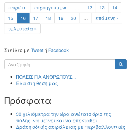
« πρώτη
‹ προηγούμενη
…
12
13
14
15
16
17
18
19
20
…
επόμενη ›
τελευταία »
Στείλτο με
Tweet
ή
Facebook
Φόρμα
αναζήτησης
Αναζήτηση
ΠΟΛΕΙΣ ΓΙΑ ΑΝΘΡΩΠΟΥΣ...
Έλα στη θέση μας
Πρόσφατα
30 χιλιόμετρα την ώρα ανώτατο όριο της
πόλης: να μείνει και να επεκταθεί
Δράση οδικής ασφάλειας με περιβαλλοντικές