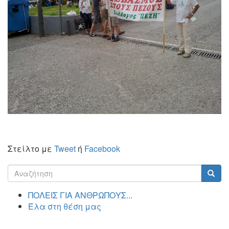
Στείλτο με
Tweet
ή
Facebook
Φόρμα
αναζήτησης
Αναζήτηση
ΠΟΛΕΙΣ ΓΙΑ ΑΝΘΡΩΠΟΥΣ...
Έλα στη θέση μας