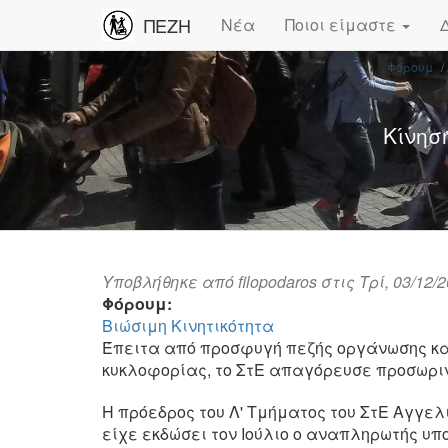
ΠΕΖΗ
Νέα
Ποιοι είμαστε
Φόρουμ
Κίνησ
Υποβλήθηκε από
filopodaros
στις Τρί, 03/12/2
Φόρουμ:
Βιώσιμη Κινητικότητα
Έπειτα από προσφυγή πεζής οργάνωσης κα
κυκλοφορίας, το ΣτΕ απαγόρευσε προσωριν
Η πρόεδρος του Λ' Τμήματος του ΣτΕ Αγγε
είχε εκδώσει τον Ιούλιο ο αναπληρωτής υπ