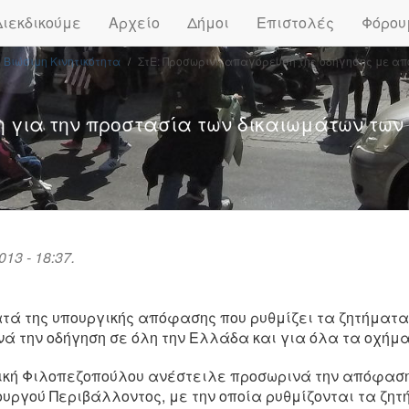
Διεκδικούμε
Αρχείο
Δήμοι
Επιστολές
Φόρου
Βιώσιμη Κινητικότητα
ΣτΕ: Προσωρινή απαγόρευση της οδήγησης με α
η για την προστασία των δικαιωμάτων των
013 - 18:37.
τά της υπουργικής απόφασης που ρυθμίζει τα ζητήματα
ά την οδήγηση σε όλη την Ελλάδα και για όλα τα οχήμα
λική Φιλοπεζοπούλου ανέστειλε προσωρινά την απόφασ
ουργού Περιβάλλοντος, με την οποία ρυθμίζονται τα ζη