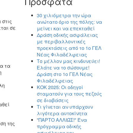
Πρόσφατα
30 χιλιόμετρα την ώρα
 στις
ανώτατο όριο της πόλης: να
εται σε
μείνει και να επεκταθεί
Δράση οδικής ασφάλειας
με περιβαλλοντικές
προεκτάσεις από το 1ο ΓΕΛ
Νέας Φιλαδέλφειας
Το μέλλον μας κινδυνεύει!
λα τα
Ελάτε να το σώσουμε!
η
Δράση στο 1ο ΓΕΛ Νέας
Φιλαδέλφειας
λη
ΚΟΚ 2025: Οι οδηγοί
σταματούν για τους πεζούς
σε διαβάσεις
αθεί
Τι γίνεται αν υπάρχουν
λιγότερα αυτοκίνητα
"ΠΑΡΤΟ ΑΛΛΙΏΣ!" Ένα
ση της
πρόγραμμα οδικής
ασφάλειας και