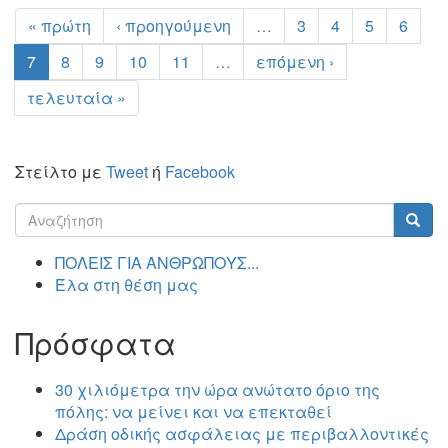
« πρώτη
‹ προηγούμενη
…
3
4
5
6
7
8
9
10
11
…
επόμενη ›
τελευταία »
Στείλτο με
Tweet
ή
Facebook
Φόρμα
αναζήτησης
Αναζήτηση
ΠΟΛΕΙΣ ΓΙΑ ΑΝΘΡΩΠΟΥΣ...
Έλα στη θέση μας
Πρόσφατα
30 χιλιόμετρα την ώρα ανώτατο όριο της
πόλης: να μείνει και να επεκταθεί
Δράση οδικής ασφάλειας με περιβαλλοντικές