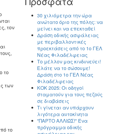
Πρόσφατα
ο
30 χιλιόμετρα την ώρα
νται
ανώτατο όριο της πόλης: να
ς, τον
μείνει και να επεκταθεί
Δράση οδικής ασφάλειας
με περιβαλλοντικές
και
προεκτάσεις από το 1ο ΓΕΛ
τους,
Νέας Φιλαδέλφειας
Το μέλλον μας κινδυνεύει!
Ελάτε να το σώσουμε!
ο το
Δράση στο 1ο ΓΕΛ Νέας
Φιλαδέλφειας
ς των
ΚΟΚ 2025: Οι οδηγοί
σταματούν για τους πεζούς
σε διαβάσεις
Τι γίνεται αν υπάρχουν
λιγότερα αυτοκίνητα
"ΠΑΡΤΟ ΑΛΛΙΏΣ!" Ένα
πρόγραμμα οδικής
πό το
ασφάλειας και