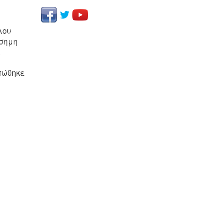
λου
ίσημη
.
ιπώθηκε