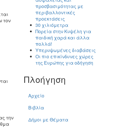
προσβασιμότητας με
περιβαλλοντικές
εται
προεκτάσεις
ν τον
30 χιλιόμετρα
Πορεία στην Κυψέλη για
παιδική χαρά και άλλα
πολλά!
Υπερυψωμένες διαβάσεις
Οι πιο επικίνδυνες χώρες
της Ευρώπης για οδήγηση
Πλοήγηση
νται
Αρχείο
Βιβλία
ας την
Δήμοι με Θέματα
υθμα