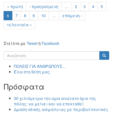
« πρώτη
‹ προηγούμενη
…
2
3
4
5
6
7
8
9
10
…
επόμενη ›
τελευταία »
Στείλτο με
Tweet
ή
Facebook
Φόρμα
αναζήτησης
Αναζήτηση
ΠΟΛΕΙΣ ΓΙΑ ΑΝΘΡΩΠΟΥΣ...
Έλα στη θέση μας
Πρόσφατα
30 χιλιόμετρα την ώρα ανώτατο όριο της
πόλης: να μείνει και να επεκταθεί
Δράση οδικής ασφάλειας με περιβαλλοντικές