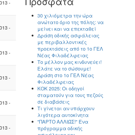
Πρόσφατα
013 -
30 χιλιόμετρα την ώρα
ανώτατο όριο της πόλης: να
013 -
μείνει και να επεκταθεί
Δράση οδικής ασφάλειας
με περιβαλλοντικές
προεκτάσεις από το 1ο ΓΕΛ
013 -
Νέας Φιλαδέλφειας
Το μέλλον μας κινδυνεύει!
Ελάτε να το σώσουμε!
Δράση στο 1ο ΓΕΛ Νέας
013 -
Φιλαδέλφειας
ΚΟΚ 2025: Οι οδηγοί
σταματούν για τους πεζούς
σε διαβάσεις
013 -
Τι γίνεται αν υπάρχουν
λιγότερα αυτοκίνητα
"ΠΑΡΤΟ ΑΛΛΙΏΣ!" Ένα
013 -
πρόγραμμα οδικής
ασφάλειας και