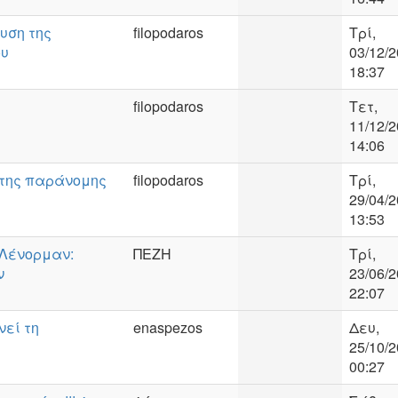
υση της
filopodaros
Τρί,
ου
03/12/2
18:37
filopodaros
Τετ,
11/12/2
14:06
 της παράνομης
filopodaros
Τρί,
29/04/2
13:53
Λένορμαν:
ΠΕΖΗ
Τρί,
ν
23/06/2
22:07
νεί τη
enaspezos
Δευ,
25/10/2
00:27