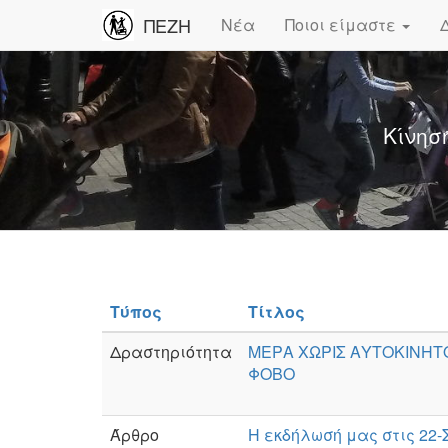
ΠΕΖΗ
Νέα
Ποιοι είμαστε
Κίνησ
Τύπος
Τίτλος
Δραστηριότητα
ΜΕΡΑ ΧΩΡΙΣ ΑΥΤΟΚΙΝΗΤΟ
ΦΟΒΟ
Άρθρο
Η εκδήλωσή μας στις 22