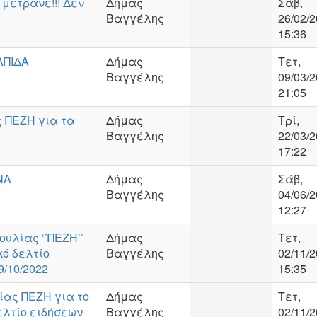
 μετράνε!!! Δεν
Δήμας
Σάβ,
Βαγγέλης
26/02/2
15:36
ΛΠΙΔΑ
Δήμας
Τετ,
Βαγγέλης
09/03/2
21:05
ς ΠΕΖΗ για τα
Δήμας
Τρί,
Βαγγέλης
22/03/2
17:22
ΝΑ
Δήμας
Σάβ,
Βαγγέλης
04/06/2
12:27
υλίας ‘’ΠΕΖΗ’’
Δήμας
Τετ,
κό δελτίο
Βαγγέλης
02/11/2
9/10/2022
15:35
ας ΠΕΖΗ για το
Δήμας
Τετ,
ελτίο ειδήσεων
Βαγγέλης
02/11/2