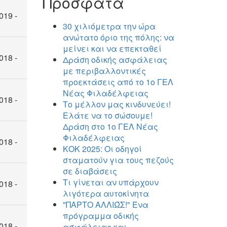
Πρόσφατα
019 -
30 χιλιόμετρα την ώρα
ανώτατο όριο της πόλης: να
μείνει και να επεκταθεί
018 -
Δράση οδικής ασφάλειας
με περιβαλλοντικές
προεκτάσεις από το 1ο ΓΕΛ
Νέας Φιλαδέλφειας
018 -
Το μέλλον μας κινδυνεύει!
Ελάτε να το σώσουμε!
Δράση στο 1ο ΓΕΛ Νέας
Φιλαδέλφειας
018 -
ΚΟΚ 2025: Οι οδηγοί
σταματούν για τους πεζούς
σε διαβάσεις
Τι γίνεται αν υπάρχουν
018 -
λιγότερα αυτοκίνητα
"ΠΑΡΤΟ ΑΛΛΙΏΣ!" Ένα
πρόγραμμα οδικής
018 -
ασφάλειας και