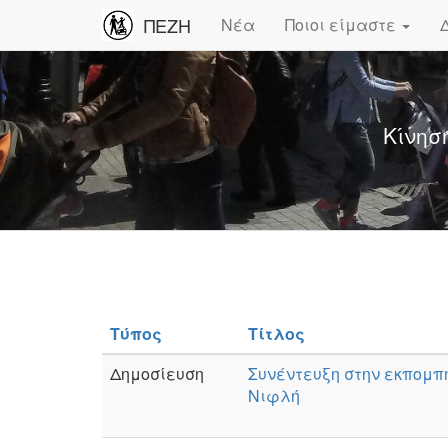
ΠΕΖΗ
Νέα
Ποιοι είμαστε
Κίνησ
Τύπος
Τίτλος
Δημοσίευση
Συνέντευξη στην εκπομπ
Νιφλή