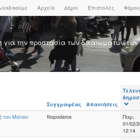
Διεκδικούμε
Αρχείο
Δήμοι
Επιστολές
Φόρου
η για την προστασία των δικαιωμάτων των
Τελευ
δημοσ
Συγγραφέας
Απαντήσεις
ή του Μάνου
filopodaros
Παρ,
01/02/2
12:14