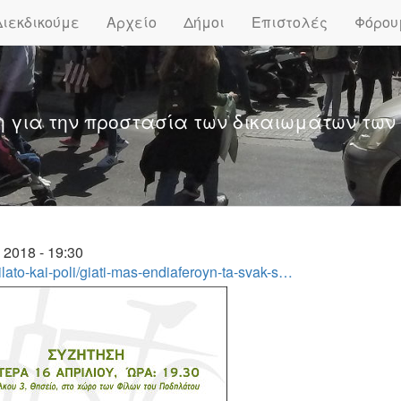
Διεκδικούμε
Αρχείο
Δήμοι
Επιστολές
Φόρου
η για την προστασία των δικαιωμάτων των
2018 - 19:30
ilato-kai-poli/giati-mas-endiaferoyn-ta-svak-s…