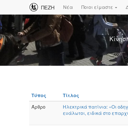
ΠΕΖΗ
Νέα
Ποιοι είμαστε
Κίνησ
Τύπος
Τίτλος
Άρθρο
Hλεκτρικά πατίνια: «Οι οδηγ
ευάλωτοι, ειδικά στο επαρχ