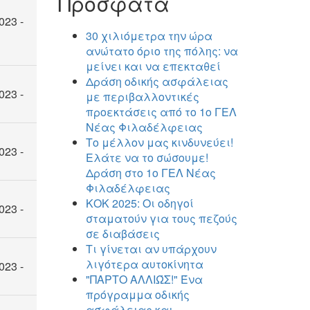
Πρόσφατα
023 -
30 χιλιόμετρα την ώρα
ανώτατο όριο της πόλης: να
μείνει και να επεκταθεί
Δράση οδικής ασφάλειας
023 -
με περιβαλλοντικές
προεκτάσεις από το 1ο ΓΕΛ
Νέας Φιλαδέλφειας
Το μέλλον μας κινδυνεύει!
023 -
Ελάτε να το σώσουμε!
Δράση στο 1ο ΓΕΛ Νέας
Φιλαδέλφειας
ΚΟΚ 2025: Οι οδηγοί
023 -
σταματούν για τους πεζούς
σε διαβάσεις
Τι γίνεται αν υπάρχουν
λιγότερα αυτοκίνητα
023 -
"ΠΑΡΤΟ ΑΛΛΙΏΣ!" Ένα
πρόγραμμα οδικής
ασφάλειας και