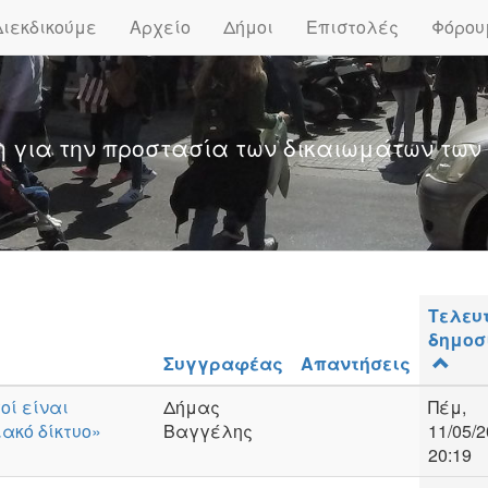
Διεκδικούμε
Αρχείο
Δήμοι
Επιστολές
Φόρου
η για την προστασία των δικαιωμάτων των
Τελευ
δημοσ
Συγγραφέας
Απαντήσεις
οί είναι
Δήμας
Πέμ,
ιακό δίκτυο»
Βαγγέλης
11/05/2
20:19