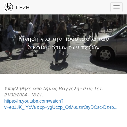
ΠΕΖΗ
Κίνηση για την προστασία των
δικαιωμάτων των πεζών
Υποβλήθηκε από
Δήμας Βαγγέλης
στις Τετ,
21/02/2024 - 18:21.
https://m.youtube.com/watch?
v=e0JJK_lYcV8&pp=ygUczp_OtM65zrrOtyDOsc-Dz4b...