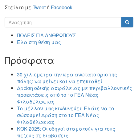
Στείλτο με
Tweet
ή
Facebook
Φόρμα
αναζήτησης
Αναζήτηση
ΠΟΛΕΙΣ ΓΙΑ ΑΝΘΡΩΠΟΥΣ...
Έλα στη θέση μας
Πρόσφατα
30 χιλιόμετρα την ώρα ανώτατο όριο της
πόλης: να μείνει και να επεκταθεί
Δράση οδικής ασφάλειας με περιβαλλοντικές
προεκτάσεις από το 1ο ΓΕΛ Νέας
Φιλαδέλφειας
Το μέλλον μας κινδυνεύει! Ελάτε να το
σώσουμε! Δράση στο 1ο ΓΕΛ Νέας
Φιλαδέλφειας
ΚΟΚ 2025: Οι οδηγοί σταματούν για τους
πεζούς σε διαβάσεις