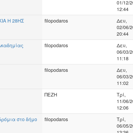
01/12/2
12:44
ΚΙΑ Η 28ΗΣ
filopodaros
Δευ,
02/06/2
20:44
 Ακαδημίας
filopodaros
Δευ,
06/03/2
11:18
filopodaros
Δευ,
06/03/2
11:02
ΠΕΖΗ
Τρί,
11/06/2
12:06
δρόμια στο δήμο
filopodaros
Τρί,
06/05/2
13:36