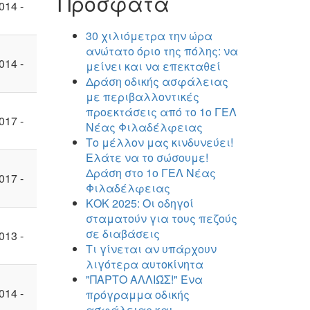
Πρόσφατα
014 -
30 χιλιόμετρα την ώρα
ανώτατο όριο της πόλης: να
014 -
μείνει και να επεκταθεί
Δράση οδικής ασφάλειας
με περιβαλλοντικές
προεκτάσεις από το 1ο ΓΕΛ
017 -
Νέας Φιλαδέλφειας
Το μέλλον μας κινδυνεύει!
Ελάτε να το σώσουμε!
Δράση στο 1ο ΓΕΛ Νέας
017 -
Φιλαδέλφειας
ΚΟΚ 2025: Οι οδηγοί
σταματούν για τους πεζούς
σε διαβάσεις
013 -
Τι γίνεται αν υπάρχουν
λιγότερα αυτοκίνητα
"ΠΑΡΤΟ ΑΛΛΙΏΣ!" Ένα
014 -
πρόγραμμα οδικής
ασφάλειας και