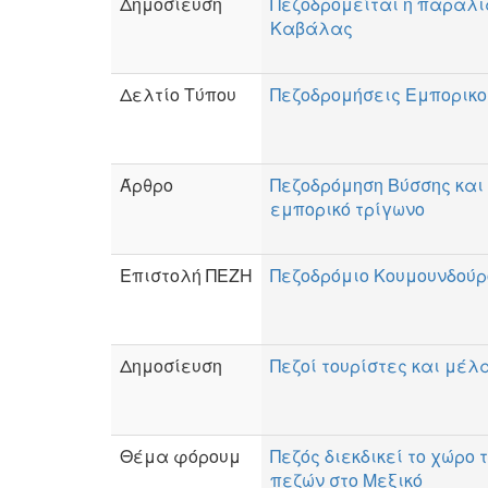
Δημοσίευση
Πεζοδρομείται η παραλι
Καβάλας
Δελτίο Τύπου
Πεζοδρομήσεις Εμπορικο
Άρθρο
Πεζοδρόμηση Βύσσης και
εμπορικό τρίγωνο
Επιστολή ΠΕΖΗ
Πεζοδρόμιο Κουμουνδούρ
Δημοσίευση
Πεζοί τουρίστες και μέλ
Θέμα φόρουμ
Πεζός διεκδικεί το χώρο 
πεζών στο Μεξικό