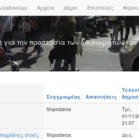
Διεκδικούμε
Αρχείο
Δήμοι
Επιστολές
Φόρου
η για την προστασία των δικαιωμάτων των
Τελευ
Συγγραφέας
Απαντήσεις
δημοσ
filopodaros
Τρί,
01/11/2
21:07
 παρόδιες στοές
filopodaros
Δευ,