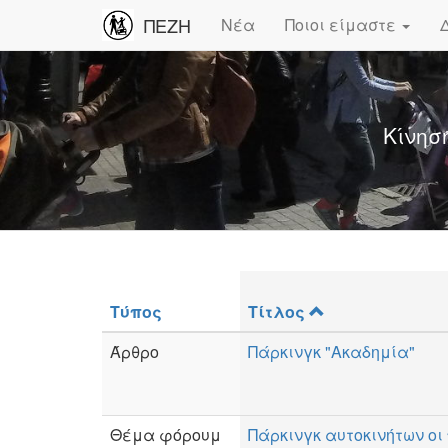
ΠΕΖΗ
Νέα
Ποιοι είμαστε
Κίνησ
Τύπος
Τίτλος
Άρθρο
Πάρκινγκ "Ακαδημία"
Θέμα φόρουμ
Πάρκινγκ αυτοκινήτων οι