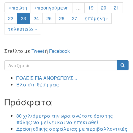
« πρώτη
‹ προηγούμενη
…
19
20
21
22
23
24
25
26
27
επόμενη ›
τελευταία »
Στείλτο με
Tweet
ή
Facebook
Φόρμα
αναζήτησης
Αναζήτηση
ΠΟΛΕΙΣ ΓΙΑ ΑΝΘΡΩΠΟΥΣ...
Έλα στη θέση μας
Πρόσφατα
30 χιλιόμετρα την ώρα ανώτατο όριο της
πόλης: να μείνει και να επεκταθεί
Δράση οδικής ασφάλειας με περιβαλλοντικές