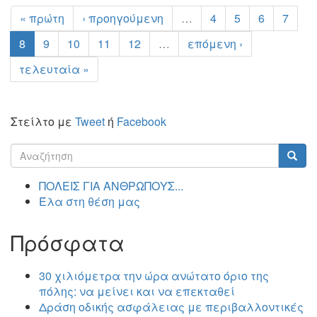
« πρώτη
‹ προηγούμενη
…
4
5
6
7
8
9
10
11
12
…
επόμενη ›
τελευταία »
Στείλτο με
Tweet
ή
Facebook
Φόρμα
αναζήτησης
Αναζήτηση
ΠΟΛΕΙΣ ΓΙΑ ΑΝΘΡΩΠΟΥΣ...
Έλα στη θέση μας
Πρόσφατα
30 χιλιόμετρα την ώρα ανώτατο όριο της
πόλης: να μείνει και να επεκταθεί
Δράση οδικής ασφάλειας με περιβαλλοντικές