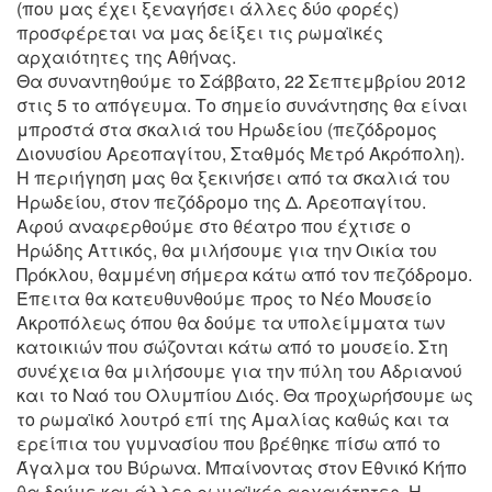
(που μας έχει ξεναγήσει άλλες δύο φορές)
προσφέρεται να μας δείξει τις ρωμαϊκές
αρχαιότητες της Αθήνας.
Θα συναντηθούμε το Σάββατο, 22 Σεπτεμβρίου 2012
στις 5 το απόγευμα. Το σημείο συνάντησης θα είναι
μπροστά στα σκαλιά του Ηρωδείου (πεζόδρομος
Διονυσίου Αρεοπαγίτου, Σταθμός Μετρό Ακρόπολη).
Η περιήγηση μας θα ξεκινήσει από τα σκαλιά του
Ηρωδείου, στον πεζόδρομο της Δ. Αρεοπαγίτου.
Αφού αναφερθούμε στο θέατρο που έχτισε ο
Ηρώδης Αττικός, θα μιλήσουμε για την Οικία του
Πρόκλου, θαμμένη σήμερα κάτω από τον πεζόδρομο.
Έπειτα θα κατευθυνθούμε προς το Νέο Μουσείο
Ακροπόλεως όπου θα δούμε τα υπολείμματα των
κατοικιών που σώζονται κάτω από το μουσείο. Στη
συνέχεια θα μιλήσουμε για την πύλη του Αδριανού
και το Ναό του Ολυμπίου Διός. Θα προχωρήσουμε ως
το ρωμαϊκό λουτρό επί της Αμαλίας καθώς και τα
ερείπια του γυμνασίου που βρέθηκε πίσω από το
Άγαλμα του Βύρωνα. Μπαίνοντας στον Εθνικό Κήπο
θα δούμε και άλλες ρωμαϊκές αρχαιότητες. Η