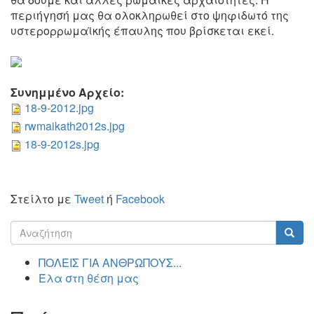
περιήγησή μας θα ολοκληρωθεί στο ψηφιδωτό της
υστερορρωμαϊκής έπαυλης που βρίσκεται εκεί.
Συνημμένο Αρχείο:
18-9-2012.jpg
rwmaikath2012s.jpg
18-9-2012s.jpg
Στείλτο με
Tweet
ή
Facebook
Φόρμα
αναζήτησης
Αναζήτηση
ΠΟΛΕΙΣ ΓΙΑ ΑΝΘΡΩΠΟΥΣ...
Έλα στη θέση μας