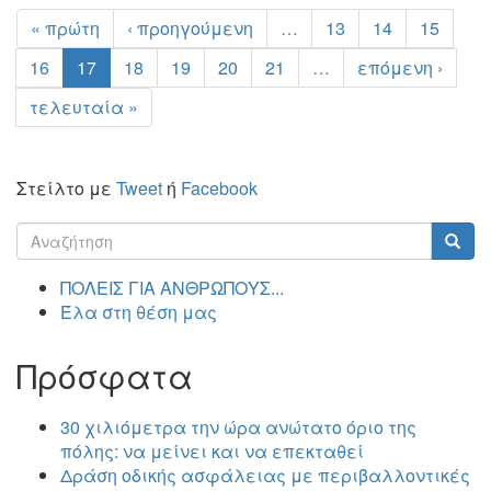
« πρώτη
‹ προηγούμενη
…
13
14
15
16
17
18
19
20
21
…
επόμενη ›
τελευταία »
Στείλτο με
Tweet
ή
Facebook
Φόρμα
αναζήτησης
Αναζήτηση
ΠΟΛΕΙΣ ΓΙΑ ΑΝΘΡΩΠΟΥΣ...
Έλα στη θέση μας
Πρόσφατα
30 χιλιόμετρα την ώρα ανώτατο όριο της
πόλης: να μείνει και να επεκταθεί
Δράση οδικής ασφάλειας με περιβαλλοντικές