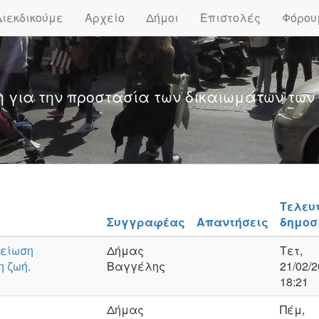
Διεκδικούμε
Αρχείο
Δήμοι
Επιστολές
Φόρου
η για την προστασία των δικαιωμάτων των
Τελευ
Συγγραφέας
Απαντήσεις
δημοσ
μείωση
Δήμας
Τετ,
η ζωή.
Βαγγέλης
21/02/2
18:21
Δήμας
Πέμ,