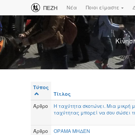
ΠΕΖΗ
Νέα
Ποιοι είμαστε
Κίνησ
Τύπος
Τίτλος
Άρθρο
Η ταχύτητα σκοτώνει. Μια μικρή 
ταχύτητας μπορεί να σου σώσει τ
Άρθρο
ΟΡΑΜΑ ΜΗΔΕΝ