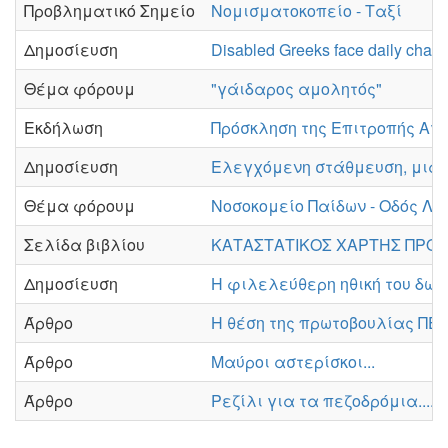
Προβληματικό Σημείο
Νομισματοκοπείο - Ταξί
Δημοσίευση
Disabled Greeks face daily chall
Θέμα φόρουμ
"γάιδαρος αμολητός"
Εκδήλωση
Πρόσκληση της Επιτροπής Αγώ
Δημοσίευση
Ελεγχόμενη στάθμευση, μια 
Θέμα φόρουμ
Νοσοκομείο Παίδων - Οδός Λ
Σελίδα βιβλίου
ΚΑΤΑΣΤΑΤΙΚΟΣ ΧΑΡΤΗΣ ΠΡΟΣΒ
Δημοσίευση
Η φιλελεύθερη ηθική του δωρ
Άρθρο
Η θέση της πρωτοβουλίας ΠΕΖ
Άρθρο
Μαύροι αστερίσκοι...
Άρθρο
Ρεζίλι για τα πεζοδρόμια....