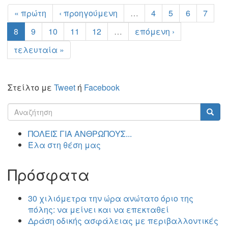
« πρώτη
‹ προηγούμενη
…
4
5
6
7
8
9
10
11
12
…
επόμενη ›
τελευταία »
Στείλτο με
Tweet
ή
Facebook
Φόρμα
αναζήτησης
Αναζήτηση
ΠΟΛΕΙΣ ΓΙΑ ΑΝΘΡΩΠΟΥΣ...
Έλα στη θέση μας
Πρόσφατα
30 χιλιόμετρα την ώρα ανώτατο όριο της
πόλης: να μείνει και να επεκταθεί
Δράση οδικής ασφάλειας με περιβαλλοντικές