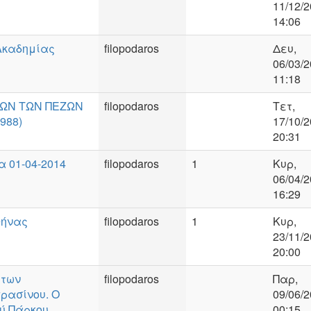
11/12/2
14:06
 Ακαδημίας
filopodaros
Δευ,
06/03/2
11:18
ΤΩΝ ΤΩΝ ΠΕΖΩΝ
filopodaros
Τετ,
988)
17/10/2
20:31
 01-04-2014
filopodaros
1
Κυρ,
06/04/2
16:29
θήνας
filopodaros
1
Κυρ,
23/11/2
20:00
 των
filopodaros
Παρ,
ρασίνου. Ο
09/06/2
ού Πάρκου
00:15