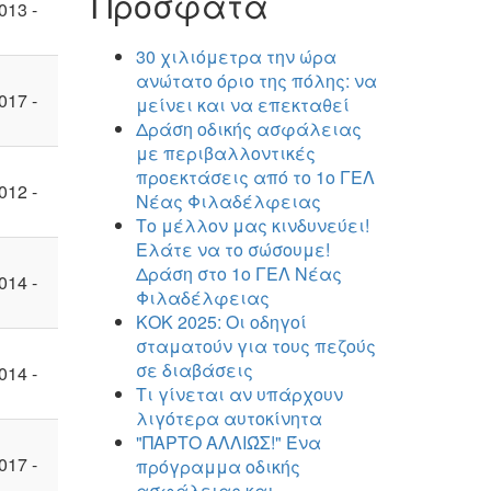
Πρόσφατα
013 -
30 χιλιόμετρα την ώρα
ανώτατο όριο της πόλης: να
017 -
μείνει και να επεκταθεί
Δράση οδικής ασφάλειας
με περιβαλλοντικές
προεκτάσεις από το 1ο ΓΕΛ
012 -
Νέας Φιλαδέλφειας
Το μέλλον μας κινδυνεύει!
Ελάτε να το σώσουμε!
Δράση στο 1ο ΓΕΛ Νέας
014 -
Φιλαδέλφειας
ΚΟΚ 2025: Οι οδηγοί
σταματούν για τους πεζούς
σε διαβάσεις
014 -
Τι γίνεται αν υπάρχουν
λιγότερα αυτοκίνητα
"ΠΑΡΤΟ ΑΛΛΙΏΣ!" Ένα
017 -
πρόγραμμα οδικής
ασφάλειας και