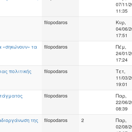
07/11/2
11:35
filopodaros
Κυρ,
04/06/2
17:51
α «σηκώνουν» τα
filopodaros
Πέμ,
24/01/2
17:24
ας πολιτικής
filopodaros
Τετ,
11/03/2
19:01
ντάγματος
filopodaros
Παρ,
22/06/2
08:39
αδιοργάνωση της
filopodaros
2
Παρ,
02/08/2