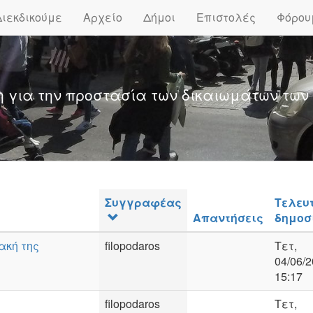
Διεκδικούμε
Αρχείο
Δήμοι
Επιστολές
Φόρου
η για την προστασία των δικαιωμάτων των
Συγγραφέας
Τελευ
Απαντήσεις
δημοσ
ακή της
filopodaros
Τετ,
04/06/2
15:17
filopodaros
Τετ,