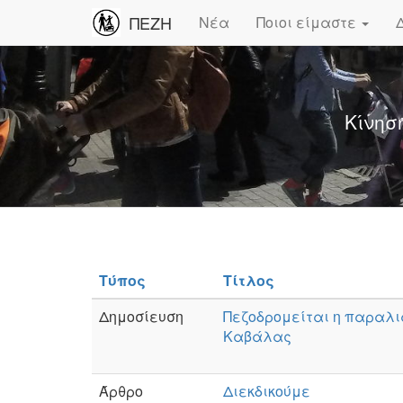
ΠΕΖΗ
Νέα
Ποιοι είμαστε
Κίνησ
Τύπος
Τίτλος
Δημοσίευση
Πεζοδρομείται η παραλι
Καβάλας
Άρθρο
Διεκδικούμε