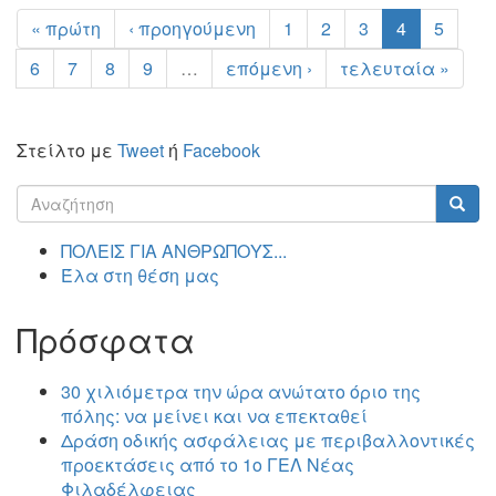
« πρώτη
‹ προηγούμενη
1
2
3
4
5
6
7
8
9
…
επόμενη ›
τελευταία »
Στείλτο με
Tweet
ή
Facebook
Φόρμα
αναζήτησης
Αναζήτηση
ΠΟΛΕΙΣ ΓΙΑ ΑΝΘΡΩΠΟΥΣ...
Έλα στη θέση μας
Πρόσφατα
30 χιλιόμετρα την ώρα ανώτατο όριο της
πόλης: να μείνει και να επεκταθεί
Δράση οδικής ασφάλειας με περιβαλλοντικές
προεκτάσεις από το 1ο ΓΕΛ Νέας
Φιλαδέλφειας