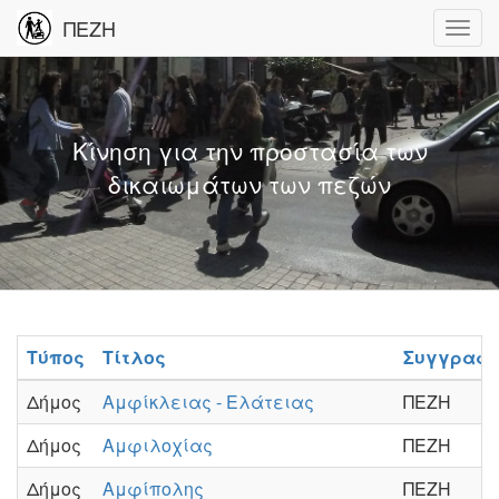
ΠΕΖΗ
Κίνηση για την προστασία των
δικαιωμάτων των πεζών
Τύπος
Τίτλος
Συγγραφ
Δήμος
Αμφίκλειας - Ελάτειας
ΠΕΖΗ
Δήμος
Αμφιλοχίας
ΠΕΖΗ
Δήμος
Αμφίπολης
ΠΕΖΗ