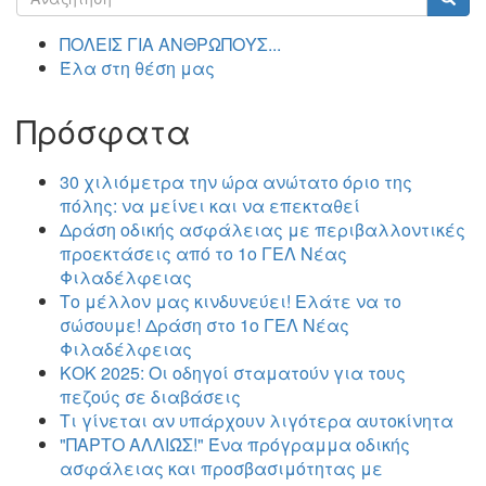
αναζήτησης
Αναζήτηση
ΠΟΛΕΙΣ ΓΙΑ ΑΝΘΡΩΠΟΥΣ...
Έλα στη θέση μας
Πρόσφατα
30 χιλιόμετρα την ώρα ανώτατο όριο της
πόλης: να μείνει και να επεκταθεί
Δράση οδικής ασφάλειας με περιβαλλοντικές
προεκτάσεις από το 1ο ΓΕΛ Νέας
Φιλαδέλφειας
Το μέλλον μας κινδυνεύει! Ελάτε να το
σώσουμε! Δράση στο 1ο ΓΕΛ Νέας
Φιλαδέλφειας
ΚΟΚ 2025: Οι οδηγοί σταματούν για τους
πεζούς σε διαβάσεις
Τι γίνεται αν υπάρχουν λιγότερα αυτοκίνητα
"ΠΑΡΤΟ ΑΛΛΙΏΣ!" Ένα πρόγραμμα οδικής
ασφάλειας και προσβασιμότητας με