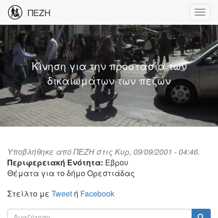
ΠΕΖΗ
Δήμοι
Δήμος Ορεστιάδας
Κίνηση για την προστασία των
δικαιωμάτων των πεζών
Υποβλήθηκε από
ΠΕΖΗ
στις Κυρ, 09/09/2001 - 04:46.
Περιφερειακή Ενότητα:
Εβρου
Θέματα για το δήμο Ορεστιάδας
Στείλτο με
Tweet
ή
Facebook
Φόρμα