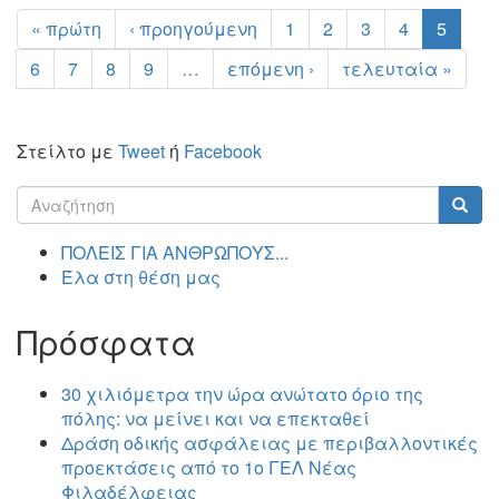
« πρώτη
‹ προηγούμενη
1
2
3
4
5
6
7
8
9
…
επόμενη ›
τελευταία »
Στείλτο με
Tweet
ή
Facebook
Φόρμα
αναζήτησης
Αναζήτηση
ΠΟΛΕΙΣ ΓΙΑ ΑΝΘΡΩΠΟΥΣ...
Έλα στη θέση μας
Πρόσφατα
30 χιλιόμετρα την ώρα ανώτατο όριο της
πόλης: να μείνει και να επεκταθεί
Δράση οδικής ασφάλειας με περιβαλλοντικές
προεκτάσεις από το 1ο ΓΕΛ Νέας
Φιλαδέλφειας