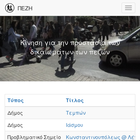
ΠΕΖΗ
Κίνηση για την προστασία των
δικαιωμάτων των πεζών
Τύπος
Τίτλος
Δήμος
Τεμπών
Δήμος
Ιάσμου
Προβληματικό Σημείο
Κωνσταντινουπόλεως @ Λένο