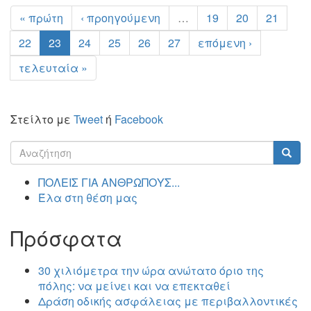
« πρώτη
‹ προηγούμενη
…
19
20
21
22
23
24
25
26
27
επόμενη ›
τελευταία »
Στείλτο με
Tweet
ή
Facebook
Φόρμα
αναζήτησης
Αναζήτηση
ΠΟΛΕΙΣ ΓΙΑ ΑΝΘΡΩΠΟΥΣ...
Έλα στη θέση μας
Πρόσφατα
30 χιλιόμετρα την ώρα ανώτατο όριο της
πόλης: να μείνει και να επεκταθεί
Δράση οδικής ασφάλειας με περιβαλλοντικές