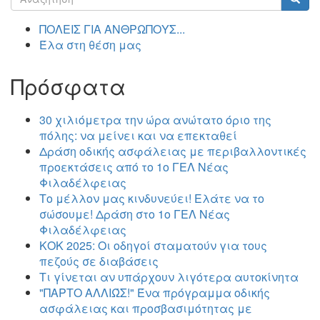
αναζήτησης
Αναζήτηση
ΠΟΛΕΙΣ ΓΙΑ ΑΝΘΡΩΠΟΥΣ...
Έλα στη θέση μας
Πρόσφατα
30 χιλιόμετρα την ώρα ανώτατο όριο της
πόλης: να μείνει και να επεκταθεί
Δράση οδικής ασφάλειας με περιβαλλοντικές
προεκτάσεις από το 1ο ΓΕΛ Νέας
Φιλαδέλφειας
Το μέλλον μας κινδυνεύει! Ελάτε να το
σώσουμε! Δράση στο 1ο ΓΕΛ Νέας
Φιλαδέλφειας
ΚΟΚ 2025: Οι οδηγοί σταματούν για τους
πεζούς σε διαβάσεις
Τι γίνεται αν υπάρχουν λιγότερα αυτοκίνητα
"ΠΑΡΤΟ ΑΛΛΙΏΣ!" Ένα πρόγραμμα οδικής
ασφάλειας και προσβασιμότητας με