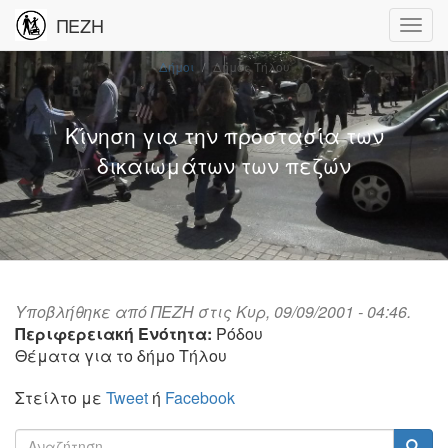
ΠΕΖΗ
Δήμοι
Δήμος Τήλου
Κίνηση για την προστασία των
δικαιωμάτων των πεζών
Υποβλήθηκε από
ΠΕΖΗ
στις Κυρ, 09/09/2001 - 04:46.
Περιφερειακή Ενότητα:
Ρόδου
Θέματα για το δήμο Τήλου
Στείλτο με
Tweet
ή
Facebook
Φόρμα