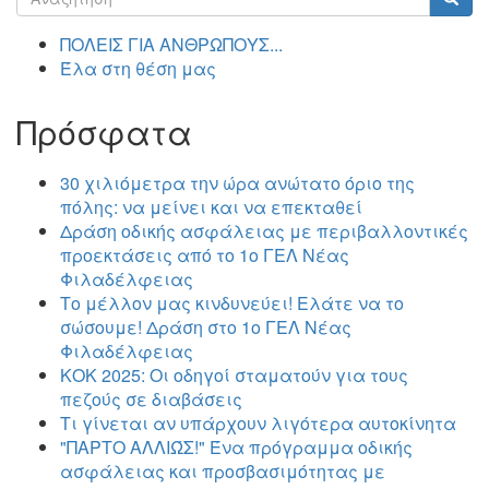
αναζήτησης
Αναζήτηση
ΠΟΛΕΙΣ ΓΙΑ ΑΝΘΡΩΠΟΥΣ...
Έλα στη θέση μας
Πρόσφατα
30 χιλιόμετρα την ώρα ανώτατο όριο της
πόλης: να μείνει και να επεκταθεί
Δράση οδικής ασφάλειας με περιβαλλοντικές
προεκτάσεις από το 1ο ΓΕΛ Νέας
Φιλαδέλφειας
Το μέλλον μας κινδυνεύει! Ελάτε να το
σώσουμε! Δράση στο 1ο ΓΕΛ Νέας
Φιλαδέλφειας
ΚΟΚ 2025: Οι οδηγοί σταματούν για τους
πεζούς σε διαβάσεις
Τι γίνεται αν υπάρχουν λιγότερα αυτοκίνητα
"ΠΑΡΤΟ ΑΛΛΙΏΣ!" Ένα πρόγραμμα οδικής
ασφάλειας και προσβασιμότητας με