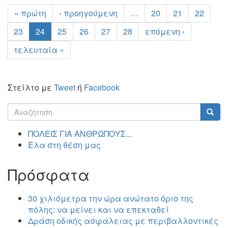
« πρώτη
‹ προηγούμενη
…
20
21
22
23
24
25
26
27
28
επόμενη ›
τελευταία »
Στείλτο με
Tweet
ή
Facebook
Φόρμα
αναζήτησης
Αναζήτηση
ΠΟΛΕΙΣ ΓΙΑ ΑΝΘΡΩΠΟΥΣ...
Έλα στη θέση μας
Πρόσφατα
30 χιλιόμετρα την ώρα ανώτατο όριο της
πόλης: να μείνει και να επεκταθεί
Δράση οδικής ασφάλειας με περιβαλλοντικές