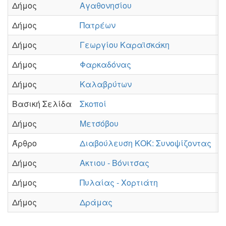
Δήμος
Αγαθονησίου
Π
Δήμος
Πατρέων
Π
Δήμος
Γεωργίου Καραϊσκάκη
Π
Δήμος
Φαρκαδόνας
Π
Δήμος
Καλαβρύτων
Π
Βασική Σελίδα
Σκοποί
Π
Δήμος
Μετσόβου
Π
Άρθρο
Διαβούλευση ΚΟΚ: Συνοψίζοντας
Π
Δήμος
Ακτιου - Βόνιτσας
Π
Δήμος
Πυλαίας - Χορτιάτη
Π
Δήμος
Δράμας
Π