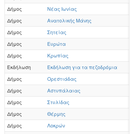
Δήμος
Νέας Ιωνίας
Π
Δήμος
Ανατολικής Μάνης
Π
Δήμος
Σητείας
Π
Δήμος
Ευρώτα
Π
Δήμος
Κρωπίας
Π
Εκδήλωση
Εκδήλωση για τα πεζοδρόμια
Π
Δήμος
Ορεστιάδας
Π
Δήμος
Αστυπάλαιας
Π
Δήμος
Στυλίδας
Π
Δήμος
Θέρμης
Π
Δήμος
Λοκρών
Π