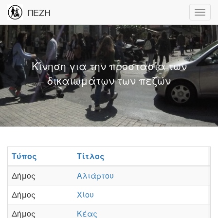
ΠΕΖΗ
Κίνηση για την προστασία των
δικαιωμάτων των πεζών
Τύπος
Τίτλος
Σ
Δήμος
Αλιάρτου
Π
Δήμος
Χίου
Π
Δήμος
Κέας
Π