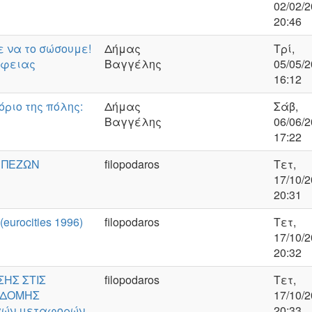
02/02/2
20:46
ε να το σώσουμε!
Δήμας
Τρί,
λφειας
Βαγγέλης
05/05/2
16:12
όριο της πόλης:
Δήμας
Σάβ,
Βαγγέλης
06/06/2
17:22
 ΠΕΖΩΝ
filopodaros
Τετ,
17/10/2
20:31
rocities 1996)
filopodaros
Τετ,
17/10/2
20:32
ΗΣ ΣΤΙΣ
filopodaros
Τετ,
ΟΔΟΜΗΣ
17/10/2
γών μεταφορών
20:33