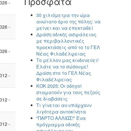
Πρόσφατα
026 -
30 χιλιόμετρα την ώρα
ανώτατο όριο της πόλης: να
026 -
μείνει και να επεκταθεί
Δράση οδικής ασφάλειας
με περιβαλλοντικές
προεκτάσεις από το 1ο ΓΕΛ
026 -
Νέας Φιλαδέλφειας
Το μέλλον μας κινδυνεύει!
Ελάτε να το σώσουμε!
Δράση στο 1ο ΓΕΛ Νέας
012 -
Φιλαδέλφειας
ΚΟΚ 2025: Οι οδηγοί
σταματούν για τους πεζούς
σε διαβάσεις
012 -
Τι γίνεται αν υπάρχουν
λιγότερα αυτοκίνητα
"ΠΑΡΤΟ ΑΛΛΙΏΣ!" Ένα
012 -
πρόγραμμα οδικής
ασφάλειας και