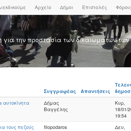
Διεκδικούμε
Αρχείο
Δήμοι
Επιστολές
Φόρου
η για την προστασία των δικαιωμάτων των
Τελευ
Συγγραφέας
Απαντήσεις
δημοσ
α αυτοκίνητα
Δήμας
Κυρ,
Βαγγέλης
18/01/2
19:54
ια τους πεζούς
filopodaros
Δευ,