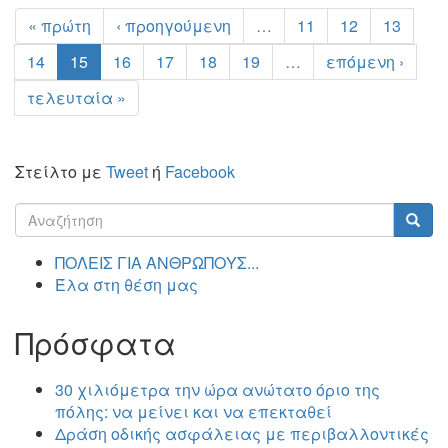
« πρώτη
‹ προηγούμενη
…
11
12
13
14
15
16
17
18
19
…
επόμενη ›
τελευταία »
Στείλτο με
Tweet
ή
Facebook
Φόρμα
αναζήτησης
Αναζήτηση
ΠΟΛΕΙΣ ΓΙΑ ΑΝΘΡΩΠΟΥΣ...
Έλα στη θέση μας
Πρόσφατα
30 χιλιόμετρα την ώρα ανώτατο όριο της
πόλης: να μείνει και να επεκταθεί
Δράση οδικής ασφάλειας με περιβαλλοντικές