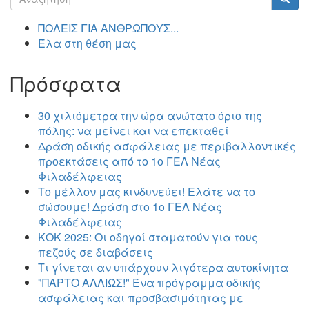
αναζήτησης
Αναζήτηση
ΠΟΛΕΙΣ ΓΙΑ ΑΝΘΡΩΠΟΥΣ...
Έλα στη θέση μας
Πρόσφατα
30 χιλιόμετρα την ώρα ανώτατο όριο της
πόλης: να μείνει και να επεκταθεί
Δράση οδικής ασφάλειας με περιβαλλοντικές
προεκτάσεις από το 1ο ΓΕΛ Νέας
Φιλαδέλφειας
Το μέλλον μας κινδυνεύει! Ελάτε να το
σώσουμε! Δράση στο 1ο ΓΕΛ Νέας
Φιλαδέλφειας
ΚΟΚ 2025: Οι οδηγοί σταματούν για τους
πεζούς σε διαβάσεις
Τι γίνεται αν υπάρχουν λιγότερα αυτοκίνητα
"ΠΑΡΤΟ ΑΛΛΙΏΣ!" Ένα πρόγραμμα οδικής
ασφάλειας και προσβασιμότητας με