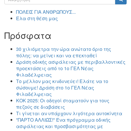
αναζήτησης
Αναζήτηση
ΠΟΛΕΙΣ ΓΙΑ ΑΝΘΡΩΠΟΥΣ...
Έλα στη θέση μας
Πρόσφατα
30 χιλιόμετρα την ώρα ανώτατο όριο της
πόλης: να μείνει και να επεκταθεί
Δράση οδικής ασφάλειας με περιβαλλοντικές
προεκτάσεις από το 1ο ΓΕΛ Νέας
Φιλαδέλφειας
Το μέλλον μας κινδυνεύει! Ελάτε να το
σώσουμε! Δράση στο 1ο ΓΕΛ Νέας
Φιλαδέλφειας
ΚΟΚ 2025: Οι οδηγοί σταματούν για τους
πεζούς σε διαβάσεις
Τι γίνεται αν υπάρχουν λιγότερα αυτοκίνητα
"ΠΑΡΤΟ ΑΛΛΙΏΣ!" Ένα πρόγραμμα οδικής
ασφάλειας και προσβασιμότητας με