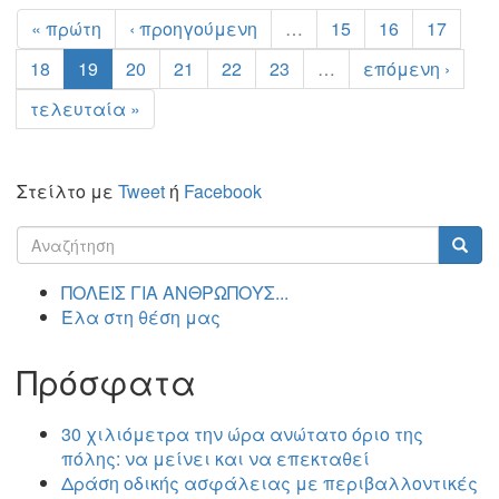
« πρώτη
‹ προηγούμενη
…
15
16
17
18
19
20
21
22
23
…
επόμενη ›
τελευταία »
Στείλτο με
Tweet
ή
Facebook
Φόρμα
αναζήτησης
Αναζήτηση
ΠΟΛΕΙΣ ΓΙΑ ΑΝΘΡΩΠΟΥΣ...
Έλα στη θέση μας
Πρόσφατα
30 χιλιόμετρα την ώρα ανώτατο όριο της
πόλης: να μείνει και να επεκταθεί
Δράση οδικής ασφάλειας με περιβαλλοντικές