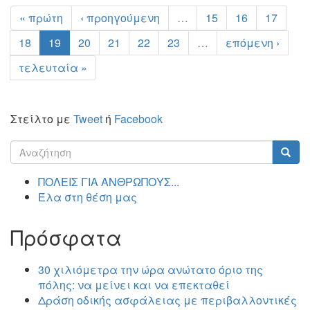
« πρώτη
‹ προηγούμενη
…
15
16
17
18
19
20
21
22
23
…
επόμενη ›
τελευταία »
Στείλτο με
Tweet
ή
Facebook
Φόρμα
αναζήτησης
Αναζήτηση
ΠΟΛΕΙΣ ΓΙΑ ΑΝΘΡΩΠΟΥΣ...
Έλα στη θέση μας
Πρόσφατα
30 χιλιόμετρα την ώρα ανώτατο όριο της
πόλης: να μείνει και να επεκταθεί
Δράση οδικής ασφάλειας με περιβαλλοντικές