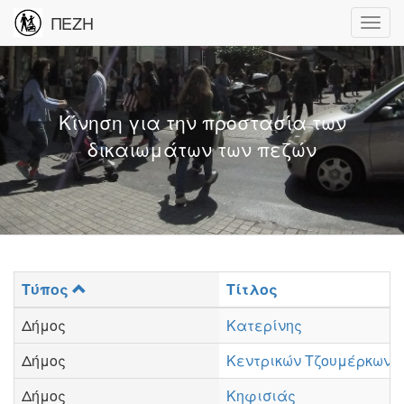
ΠΕΖΗ
Κίνηση για την προστασία των
δικαιωμάτων των πεζών
Τύπος
Τίτλος
Δήμος
Κατερίνης
Δήμος
Κεντρικών Τζουμέρκων
Δήμος
Κηφισιάς