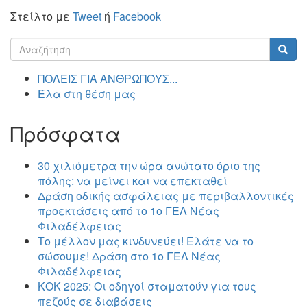
Στείλτο με
Tweet
ή
Facebook
Φόρμα
αναζήτησης
Αναζήτηση
ΠΟΛΕΙΣ ΓΙΑ ΑΝΘΡΩΠΟΥΣ...
Έλα στη θέση μας
Πρόσφατα
30 χιλιόμετρα την ώρα ανώτατο όριο της
πόλης: να μείνει και να επεκταθεί
Δράση οδικής ασφάλειας με περιβαλλοντικές
προεκτάσεις από το 1ο ΓΕΛ Νέας
Φιλαδέλφειας
Το μέλλον μας κινδυνεύει! Ελάτε να το
σώσουμε! Δράση στο 1ο ΓΕΛ Νέας
Φιλαδέλφειας
ΚΟΚ 2025: Οι οδηγοί σταματούν για τους
πεζούς σε διαβάσεις