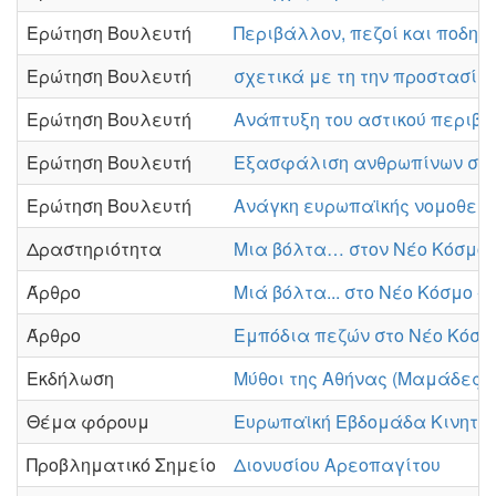
Ερώτηση Βουλευτή
Περιβάλλον, πεζοί και ποδηλ
Ερώτηση Βουλευτή
σχετικά με τη την προστασία 
Ερώτηση Βουλευτή
Ανάπτυξη του αστικού περιβ
Ερώτηση Βουλευτή
Εξασφάλιση ανθρωπίνων συνθ
Ερώτηση Βουλευτή
Ανάγκη ευρωπαϊκής νομοθεσί
Δραστηριότητα
Μια βόλτα… στον Νέο Κόσμο
Άρθρο
Μιά βόλτα... στο Νέο Κόσμο -
Άρθρο
Εμπόδια πεζών στο Νέο Κόσμ
Εκδήλωση
Μύθοι της Αθήνας (Μαμάδες σ
Θέμα φόρουμ
Ευρωπαϊκή Εβδομάδα Κινητικ
Προβληματικό Σημείο
Διονυσίου Αρεοπαγίτου