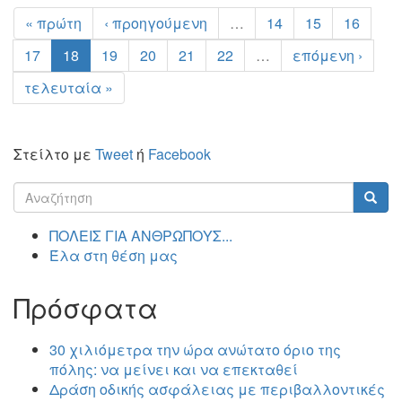
« πρώτη
‹ προηγούμενη
…
14
15
16
17
18
19
20
21
22
…
επόμενη ›
τελευταία »
Στείλτο με
Tweet
ή
Facebook
Φόρμα
αναζήτησης
Αναζήτηση
ΠΟΛΕΙΣ ΓΙΑ ΑΝΘΡΩΠΟΥΣ...
Έλα στη θέση μας
Πρόσφατα
30 χιλιόμετρα την ώρα ανώτατο όριο της
πόλης: να μείνει και να επεκταθεί
Δράση οδικής ασφάλειας με περιβαλλοντικές