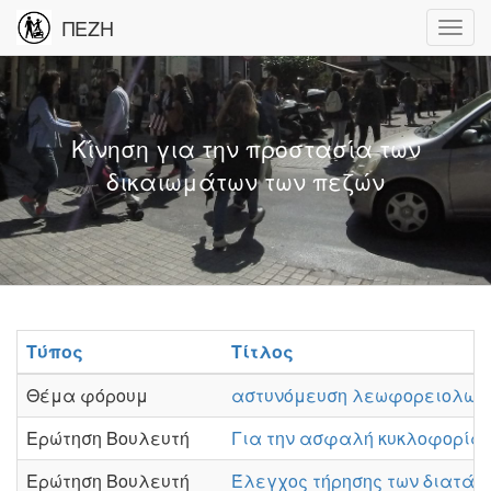
ΠΕΖΗ
Κίνηση για την προστασία των
δικαιωμάτων των πεζών
Τύπος
Τίτλος
Θέμα φόρουμ
αστυνόμευση λεωφορειολωρ
Ερώτηση Βουλευτή
Για την ασφαλή κυκλοφορία πε
Ερώτηση Βουλευτή
Έλεγχος τήρησης των διατάξ