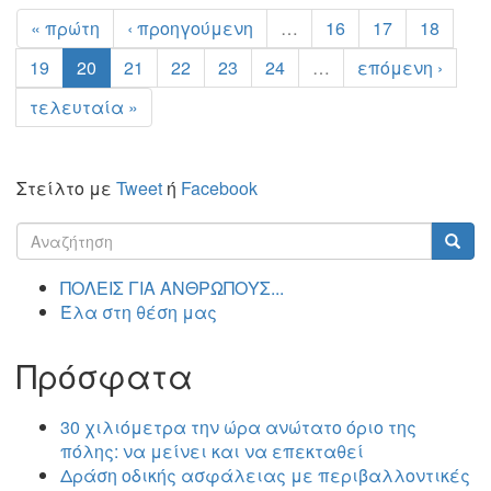
« πρώτη
‹ προηγούμενη
…
16
17
18
19
20
21
22
23
24
…
επόμενη ›
τελευταία »
Στείλτο με
Tweet
ή
Facebook
Φόρμα
αναζήτησης
Αναζήτηση
ΠΟΛΕΙΣ ΓΙΑ ΑΝΘΡΩΠΟΥΣ...
Έλα στη θέση μας
Πρόσφατα
30 χιλιόμετρα την ώρα ανώτατο όριο της
πόλης: να μείνει και να επεκταθεί
Δράση οδικής ασφάλειας με περιβαλλοντικές