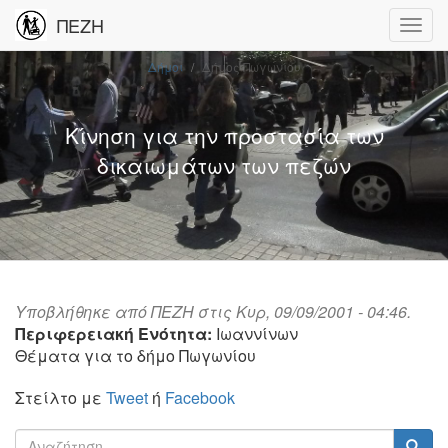
ΠΕΖΗ
Δήμοι
Δήμος Πωγωνίου
Κίνηση για την προστασία των
δικαιωμάτων των πεζών
Υποβλήθηκε από
ΠΕΖΗ
στις Κυρ, 09/09/2001 - 04:46.
Περιφερειακή Ενότητα:
Ιωαννίνων
Θέματα για το δήμο Πωγωνίου
Στείλτο με
Tweet
ή
Facebook
Φόρμα