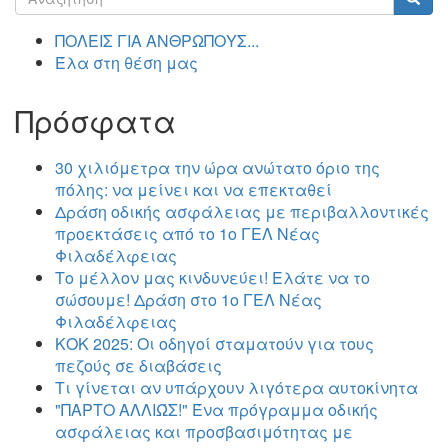
αναζήτησης
Αναζήτηση
ΠΟΛΕΙΣ ΓΙΑ ΑΝΘΡΩΠΟΥΣ...
Έλα στη θέση μας
Πρόσφατα
30 χιλιόμετρα την ώρα ανώτατο όριο της
πόλης: να μείνει και να επεκταθεί
Δράση οδικής ασφάλειας με περιβαλλοντικές
προεκτάσεις από το 1ο ΓΕΛ Νέας
Φιλαδέλφειας
Το μέλλον μας κινδυνεύει! Ελάτε να το
σώσουμε! Δράση στο 1ο ΓΕΛ Νέας
Φιλαδέλφειας
ΚΟΚ 2025: Οι οδηγοί σταματούν για τους
πεζούς σε διαβάσεις
Τι γίνεται αν υπάρχουν λιγότερα αυτοκίνητα
"ΠΑΡΤΟ ΑΛΛΙΏΣ!" Ένα πρόγραμμα οδικής
ασφάλειας και προσβασιμότητας με